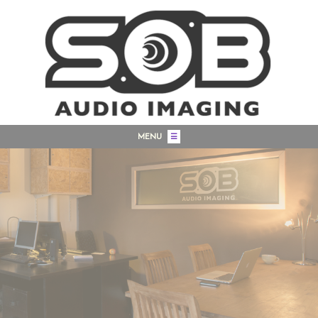
MENU
☰