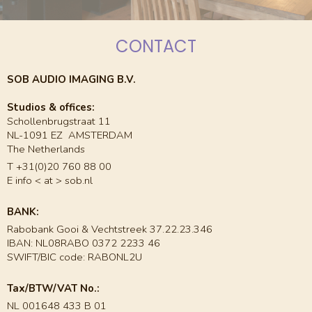
CONTACT
SOB AUDIO IMAGING B.V.
Studios & offices:
Schollenbrugstraat 11
NL-1091 EZ AMSTERDAM
The Netherlands
T +31(0)20 760 88 00
E info < at > sob.nl
BANK:
Rabobank Gooi & Vechtstreek 37.22.23.346
IBAN: NL08RABO 0372 2233 46
SWIFT/BIC code: RABONL2U
Tax/BTW/VAT No.:
NL 001648 433 B 01